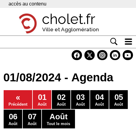
Panneau de gestion des cookies
accès au contenu
cholet.fr
Ville et Agglomération
Actualité
Vivre à Cholet
01/08/2024 - Agenda
Economie
Services
«
01
02
03
04
05
Contacts
Précédent
Août
Août
Août
Août
Août
06
07
Août
Août
Août
Tout le mois