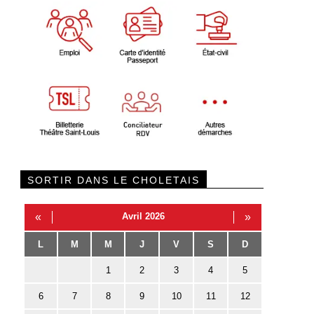
SORTIR DANS LE CHOLETAIS
«
Avril 2026
»
L
M
M
J
V
S
D
1
2
3
4
5
6
7
8
9
10
11
12