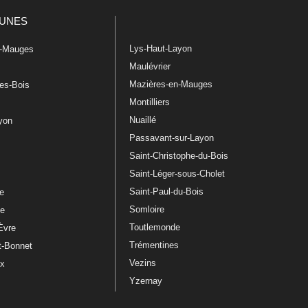
UNES
Lys-Haut-Layon
n-Mauges
Maulévrier
Mazières-en-Mauges
les-Bois
Montilliers
Nuaillé
ayon
Passavant-sur-Layon
Saint-Christophe-du-Bois
Saint-Léger-sous-Cholet
e
Saint-Paul-du-Bois
re
Somloire
le
Toutlemonde
Èvre
Trémentines
t-Bonnet
Vezins
ux
Yzernay