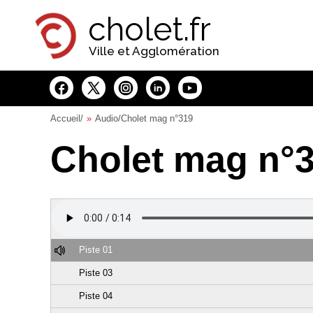
Panneau de gestion des cookies
cholet.fr
Ville et Agglomération
Accueil
/
Audio
/Cholet mag n°319
Cholet mag n°
Piste 01
Piste 03
Piste 04