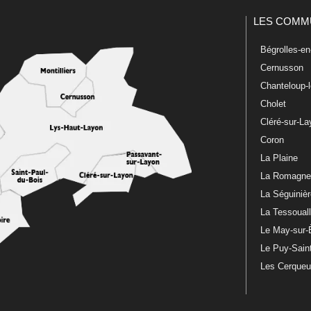
LES COMM
Bégrolles-e
Cernusson
Chanteloup-
Cholet
Cléré-sur-L
Coron
La Plaine
La Romagn
La Séguiniè
La Tessoual
Le May-sur-
Le Puy-Sain
Les Cerque