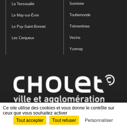
Somloire
La Tessoualle
Toutlemonde
Le May-sur-Èvre
Trémentines
Le Puy-Saint-Bonnet
Vezins
Les Cerqueux
Yzernay
Ce site utilise des cookies et vous donne le contrôle sur
ceux que vous souhaitez activer
Mentions légales
|
Politique de confidentialité
|
Politique de gestion
Tout accepter
Tout refuser
Personnaliser
des cookies
|
Plan du site
|
Accessibilité : partiellement conforme