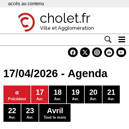
Panneau de gestion des cookies
accès au contenu
cholet.fr
Ville et Agglomération
Actualité
Vivre à Cholet
17/04/2026 - Agenda
Economie
Services
«
17
18
19
20
21
Contacts
Précédent
Avr.
Avr.
Avr.
Avr.
Avr.
22
23
Avril
Avr.
Avr.
Tout le mois