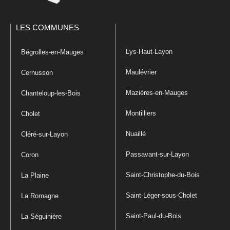
LES COMMUNES
Lys-Haut-Layon
Bégrolles-en-Mauges
Maulévrier
Cernusson
Mazières-en-Mauges
Chanteloup-les-Bois
Montilliers
Cholet
Nuaillé
Cléré-sur-Layon
Passavant-sur-Layon
Coron
Saint-Christophe-du-Bois
La Plaine
Saint-Léger-sous-Cholet
La Romagne
Saint-Paul-du-Bois
La Séguinière