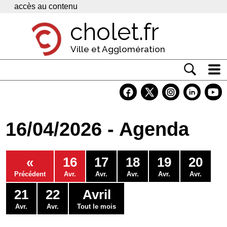
Panneau de gestion des cookies
accès au contenu
cholet.fr
Ville et Agglomération
Actualité
Vivre à Cholet
16/04/2026 - Agenda
Economie
Services
«
16
17
18
19
20
Contacts
Précédent
Avr.
Avr.
Avr.
Avr.
Avr.
21
22
Avril
Avr.
Avr.
Tout le mois