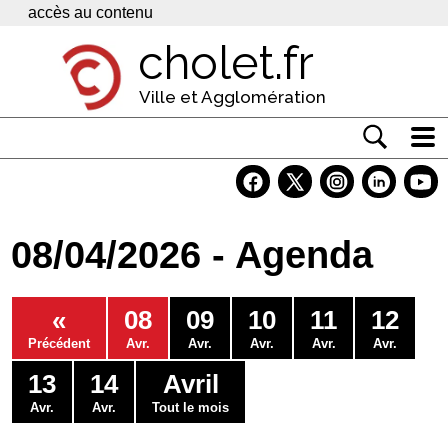
Panneau de gestion des cookies
accès au contenu
cholet.fr
Ville et Agglomération
Actualité
Vivre à Cholet
08/04/2026 - Agenda
Economie
Services
«
08
09
10
11
12
Contacts
Précédent
Avr.
Avr.
Avr.
Avr.
Avr.
13
14
Avril
Avr.
Avr.
Tout le mois