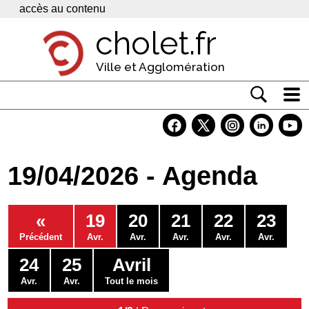
Panneau de gestion des cookies
accès au contenu
cholet.fr
Ville et Agglomération
Actualité
Vivre à Cholet
19/04/2026 - Agenda
Economie
Services
«
19
20
21
22
23
Contacts
Précédent
Avr.
Avr.
Avr.
Avr.
Avr.
24
25
Avril
Avr.
Avr.
Tout le mois