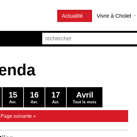
Actualité
Vivre à Cholet
genda
15
16
17
Avril
Avr.
Avr.
Avr.
Tout le mois
|
Page suivante »