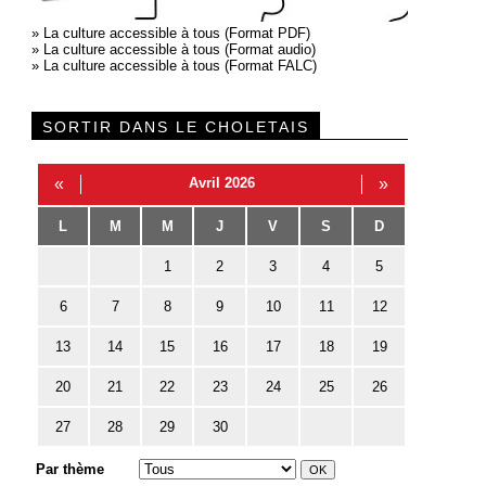
»
La culture accessible à tous (Format PDF)
»
La culture accessible à tous (Format audio)
»
La culture accessible à tous (Format FALC)
SORTIR DANS LE CHOLETAIS
«
Avril 2026
»
L
M
M
J
V
S
D
1
2
3
4
5
6
7
8
9
10
11
12
13
14
15
16
17
18
19
20
21
22
23
24
25
26
27
28
29
30
Par thème