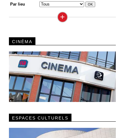
Par lieu
+
CINÉMA
ESPACES CULTURELS