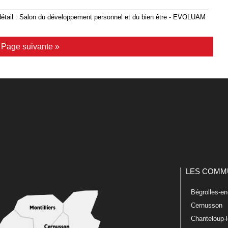
étail : Salon du développement personnel et du bien être - EVOLUAM
|
Page suivante »
LES COMM
Bégrolles-e
Cernusson
Chanteloup-