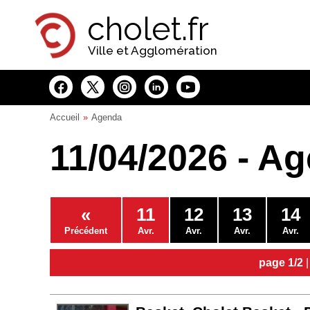
Panneau de gestion des cookies
cholet.fr
Ville et Agglomération
Accueil
Agenda
11/04/2026 - A
«
11
12
13
14
Précédent
Avr.
Avr.
Avr.
Avr.
page 1/2