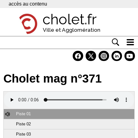
Panneau de gestion des cookies
accès au contenu
cholet.fr
Ville et Agglomération
Actualité
Vivre à Cholet
Cholet mag n°371
Economie
Services
Contacts
Piste 01
Piste 02
Piste 03