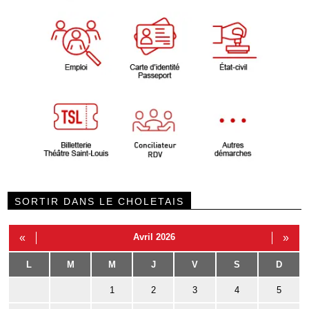
SORTIR DANS LE CHOLETAIS
«
Avril 2026
»
L
M
M
J
V
S
D
1
2
3
4
5