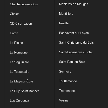
Mazières-en-Mauges
Chanteloup-les-Bois
Montilliers
Cholet
Nuaillé
Cléré-sur-Layon
Passavant-sur-Layon
Coron
Saint-Christophe-du-Bois
La Plaine
Saint-Léger-sous-Cholet
La Romagne
Saint-Paul-du-Bois
La Séguinière
Somloire
La Tessoualle
Toutlemonde
Le May-sur-Èvre
Trémentines
Le Puy-Saint-Bonnet
Vezins
Les Cerqueux