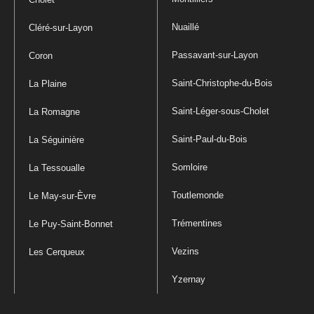
Nuaillé
Cléré-sur-Layon
Passavant-sur-Layon
Coron
Saint-Christophe-du-Bois
La Plaine
Saint-Léger-sous-Cholet
La Romagne
Saint-Paul-du-Bois
La Séguinière
Somloire
La Tessoualle
Toutlemonde
Le May-sur-Èvre
Trémentines
Le Puy-Saint-Bonnet
Vezins
Les Cerqueux
Yzernay