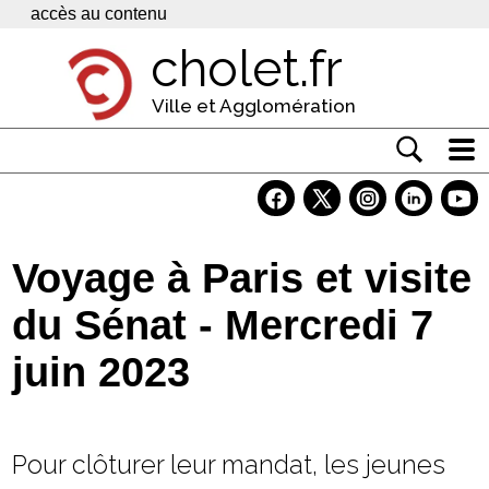
Panneau de gestion des cookies
accès au contenu
cholet.fr
Ville et Agglomération
Actualité
Vivre à Cholet
Voyage à Paris et visite
Economie
du Sénat - Mercredi 7
Services
juin 2023
Contacts
Pour clôturer leur mandat, les jeunes