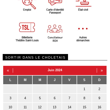
SORTIR DANS LE CHOLETAIS
«
Juin 2024
»
L
M
M
J
V
S
D
1
2
3
4
5
6
7
8
9
10
11
12
13
14
15
16