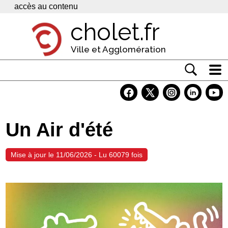
Panneau de gestion des cookies
accès au contenu
cholet.fr
Ville et Agglomération
Actualité
Vivre à Cholet
Un Air d'été
Economie
Services
Mise à jour le 11/06/2026 - Lu 60079 fois
Contacts