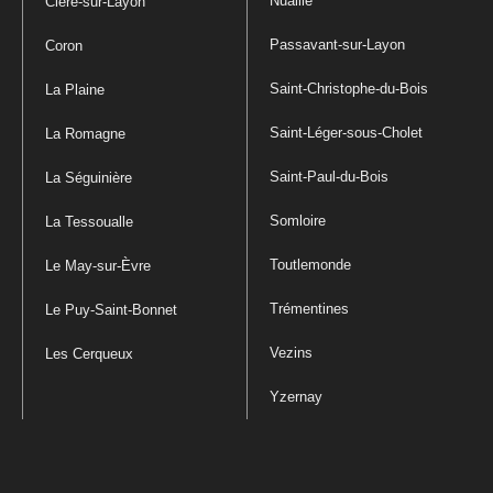
Nuaillé
Cléré-sur-Layon
Passavant-sur-Layon
Coron
Saint-Christophe-du-Bois
La Plaine
Saint-Léger-sous-Cholet
La Romagne
Saint-Paul-du-Bois
La Séguinière
Somloire
La Tessoualle
Toutlemonde
Le May-sur-Èvre
Trémentines
Le Puy-Saint-Bonnet
Vezins
Les Cerqueux
Yzernay