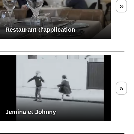
»
Restaurant d'application
»
Jemina et Johnny