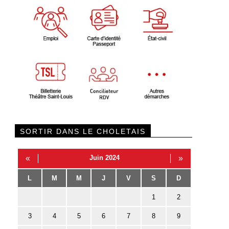
SORTIR DANS LE CHOLETAIS
«
Juin 2024
»
L
M
M
J
V
S
D
1
2
3
4
5
6
7
8
9