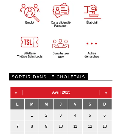
SORTIR DANS LE CHOLETAIS
«
Avril 2025
»
L
M
M
J
V
S
D
1
2
3
4
5
6
7
8
9
10
11
12
13