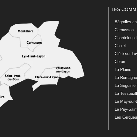
LES COMM
Bégrolles-e
Cernusson
Chanteloup-
Cholet
Cléré-sur-L
Coron
La Plaine
La Romagn
La Séguiniè
La Tessoual
Le May-sur-
Le Puy-Sain
Les Cerque