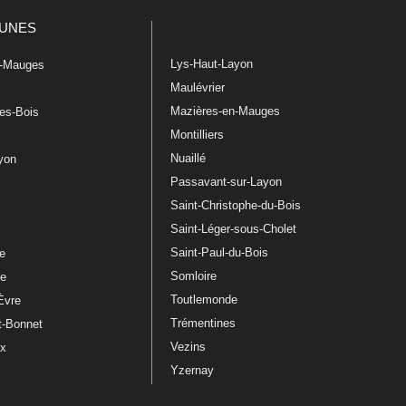
UNES
Lys-Haut-Layon
n-Mauges
Maulévrier
Mazières-en-Mauges
les-Bois
Montilliers
Nuaillé
ayon
Passavant-sur-Layon
Saint-Christophe-du-Bois
Saint-Léger-sous-Cholet
e
Saint-Paul-du-Bois
re
Somloire
le
Toutlemonde
Èvre
Trémentines
t-Bonnet
Vezins
ux
Yzernay