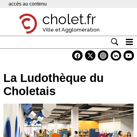
Panneau de gestion des cookies
accès au contenu
cholet.fr
Ville et Agglomération
Actualité
Vivre à Cholet
La Ludothèque du
Economie
Choletais
Services
Contacts