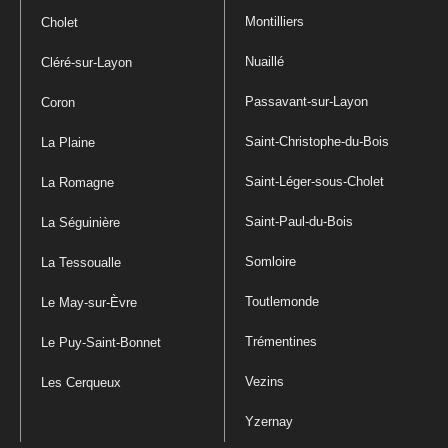
Montilliers
Cholet
Nuaillé
Cléré-sur-Layon
Passavant-sur-Layon
Coron
Saint-Christophe-du-Bois
La Plaine
Saint-Léger-sous-Cholet
La Romagne
Saint-Paul-du-Bois
La Séguinière
Somloire
La Tessoualle
Toutlemonde
Le May-sur-Èvre
Trémentines
Le Puy-Saint-Bonnet
Vezins
Les Cerqueux
Yzernay