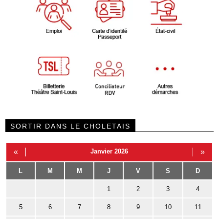
SORTIR DANS LE CHOLETAIS
«
Janvier 2026
»
L
M
M
J
V
S
D
1
2
3
4
5
6
7
8
9
10
11