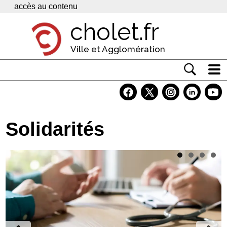
Panneau de gestion des cookies
accès au contenu
cholet.fr
Ville et Agglomération
Actualité
Vivre à Cholet
Solidarités
Economie
Services
Contacts