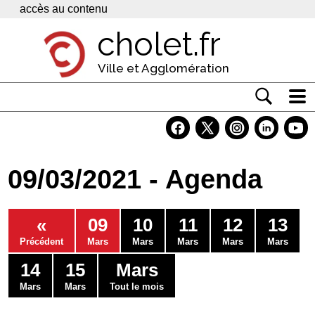
Panneau de gestion des cookies
accès au contenu
cholet.fr
Ville et Agglomération
Actualité
Vivre à Cholet
09/03/2021 - Agenda
Economie
Services
«
09
10
11
12
13
Contacts
Précédent
Mars
Mars
Mars
Mars
Mars
14
15
Mars
Mars
Mars
Tout le mois