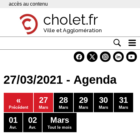
Panneau de gestion des cookies
accès au contenu
cholet.fr
Ville et Agglomération
Actualité
Vivre à Cholet
27/03/2021 - Agenda
Economie
Services
«
27
28
29
30
31
Contacts
Précédent
Mars
Mars
Mars
Mars
Mars
01
02
Mars
Avr.
Avr.
Tout le mois