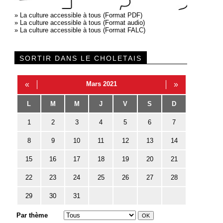
»
La culture accessible à tous (Format PDF)
»
La culture accessible à tous (Format audio)
»
La culture accessible à tous (Format FALC)
SORTIR DANS LE CHOLETAIS
«
Mars 2021
»
L
M
M
J
V
S
D
1
2
3
4
5
6
7
8
9
10
11
12
13
14
15
16
17
18
19
20
21
22
23
24
25
26
27
28
29
30
31
Par thème