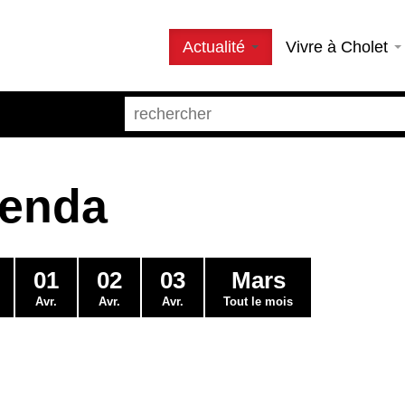
Actualité
Vivre à Cholet
genda
01
02
03
Mars
Avr.
Avr.
Avr.
Tout le mois