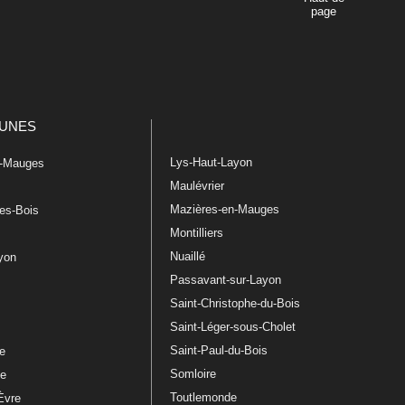
page
UNES
Lys-Haut-Layon
n-Mauges
Maulévrier
Mazières-en-Mauges
les-Bois
Montilliers
Nuaillé
ayon
Passavant-sur-Layon
Saint-Christophe-du-Bois
Saint-Léger-sous-Cholet
e
Saint-Paul-du-Bois
re
Somloire
le
Toutlemonde
Èvre