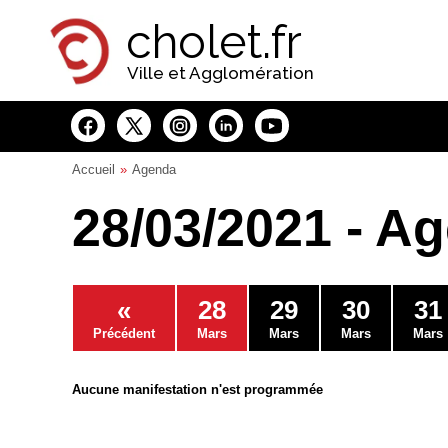
Panneau de gestion des cookies
cholet.fr
Ville et Agglomération
Accueil
Agenda
28/03/2021 - A
«
28
29
30
31
Précédent
Mars
Mars
Mars
Mars
Aucune manifestation n'est programmée