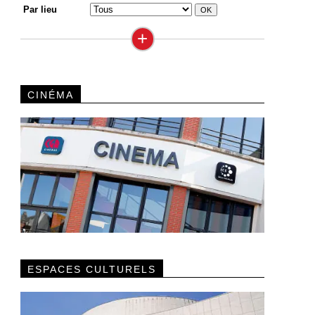
Par lieu
+
CINÉMA
ESPACES CULTURELS