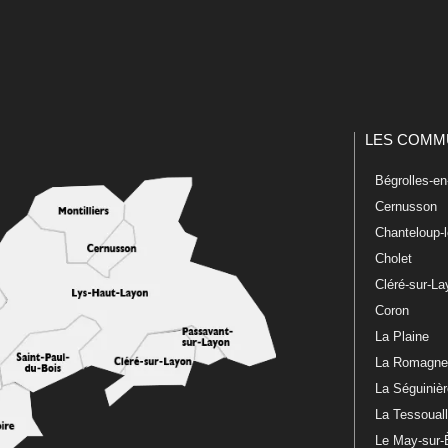
LES COMM
Bégrolles-e
Cernusson
Chanteloup-
Cholet
Cléré-sur-L
Coron
La Plaine
La Romagn
La Séguiniè
La Tessoual
Le May-sur-