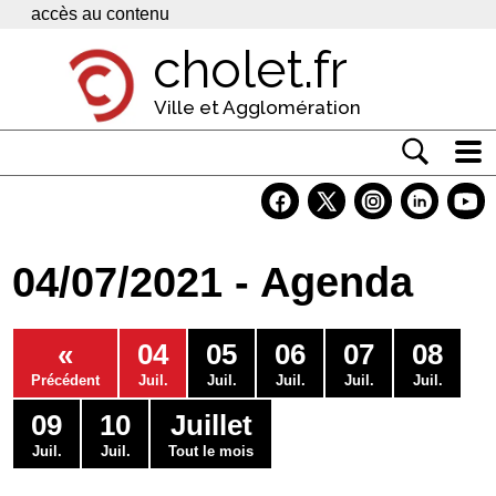
Panneau de gestion des cookies
accès au contenu
cholet.fr
Ville et Agglomération
Actualité
Vivre à Cholet
04/07/2021 - Agenda
Economie
Services
«
04
05
06
07
08
Contacts
Précédent
Juil.
Juil.
Juil.
Juil.
Juil.
09
10
Juillet
Juil.
Juil.
Tout le mois