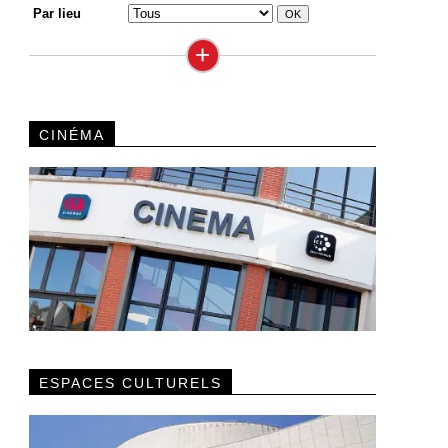
Par lieu
+
CINÉMA
ESPACES CULTURELS