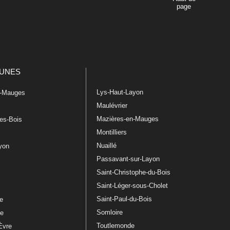
page
UNES
Lys-Haut-Layon
n-Mauges
Maulévrier
Mazières-en-Mauges
les-Bois
Montilliers
Nuaillé
ayon
Passavant-sur-Layon
Saint-Christophe-du-Bois
Saint-Léger-sous-Cholet
e
Saint-Paul-du-Bois
re
Somloire
le
Toutlemonde
Èvre