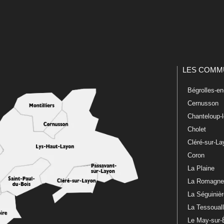
LES COMM
Bégrolles-e
Cernusson
Chanteloup-
Cholet
Cléré-sur-L
Coron
La Plaine
La Romagn
La Séguiniè
La Tessoual
Le May-sur-