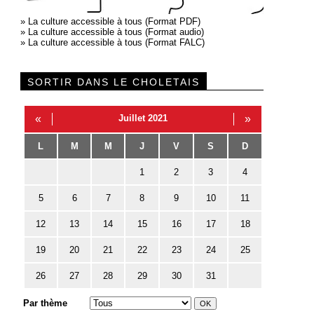
»
La culture accessible à tous (Format PDF)
»
La culture accessible à tous (Format audio)
»
La culture accessible à tous (Format FALC)
SORTIR DANS LE CHOLETAIS
«
Juillet 2021
»
L
M
M
J
V
S
D
1
2
3
4
5
6
7
8
9
10
11
12
13
14
15
16
17
18
19
20
21
22
23
24
25
26
27
28
29
30
31
Par thème