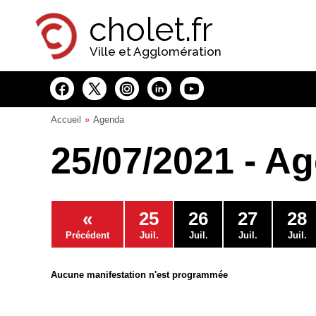
Panneau de gestion des cookies
cholet.fr
Ville et Agglomération
Accueil
Agenda
25/07/2021 - A
«
25
26
27
28
Précédent
Juil.
Juil.
Juil.
Juil.
Aucune manifestation n'est programmée