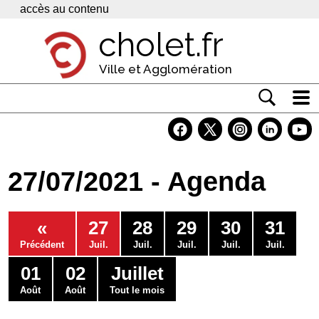
Panneau de gestion des cookies
accès au contenu
cholet.fr
Ville et Agglomération
Actualité
Vivre à Cholet
27/07/2021 - Agenda
Economie
Services
«
27
28
29
30
31
Contacts
Précédent
Juil.
Juil.
Juil.
Juil.
Juil.
01
02
Juillet
Août
Août
Tout le mois