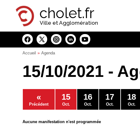
Panneau de gestion des cookies
cholet.fr
Ville et Agglomération
Accueil
Agenda
15/10/2021 - A
«
15
16
17
18
Précédent
Oct.
Oct.
Oct.
Oct.
Aucune manifestation n'est programmée