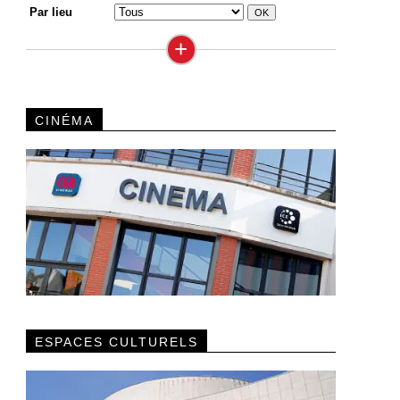
Par lieu
+
CINÉMA
ESPACES CULTURELS