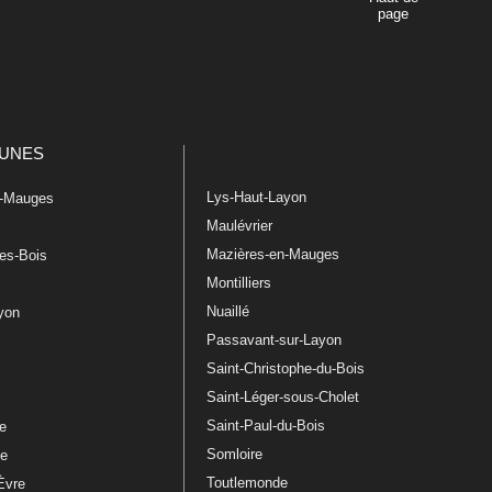
page
UNES
Lys-Haut-Layon
n-Mauges
Maulévrier
Mazières-en-Mauges
les-Bois
Montilliers
Nuaillé
ayon
Passavant-sur-Layon
Saint-Christophe-du-Bois
Saint-Léger-sous-Cholet
e
Saint-Paul-du-Bois
re
Somloire
le
Toutlemonde
Èvre