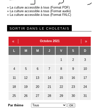
»
La culture accessible à tous (Format PDF)
»
La culture accessible à tous (Format audio)
»
La culture accessible à tous (Format FALC)
SORTIR DANS LE CHOLETAIS
«
Octobre 2021
»
L
M
M
J
V
S
D
1
2
3
4
5
6
7
8
9
10
11
12
13
14
15
16
17
18
19
20
21
22
23
24
25
26
27
28
29
30
31
Par thème