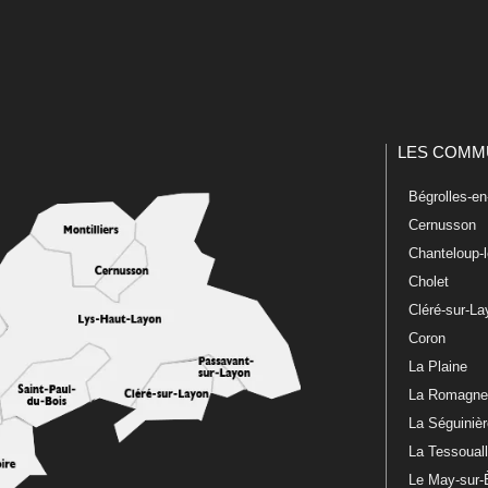
LES COMM
Bégrolles-e
Cernusson
Chanteloup-
Cholet
Cléré-sur-L
Coron
La Plaine
La Romagn
La Séguiniè
La Tessoual
Le May-sur-