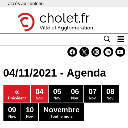
Panneau de gestion des cookies
accès au contenu
cholet.fr
Ville et Agglomération
Actualité
Vivre à Cholet
04/11/2021 - Agenda
Economie
Services
«
04
05
06
07
08
Contacts
Précédent
Nov.
Nov.
Nov.
Nov.
Nov.
09
10
Novembre
Nov.
Nov.
Tout le mois