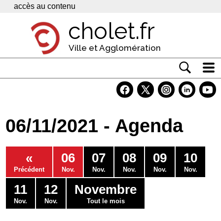
Panneau de gestion des cookies
accès au contenu
cholet.fr
Ville et Agglomération
Actualité
Vivre à Cholet
06/11/2021 - Agenda
Economie
Services
«
06
07
08
09
10
Contacts
Précédent
Nov.
Nov.
Nov.
Nov.
Nov.
11
12
Novembre
Nov.
Nov.
Tout le mois