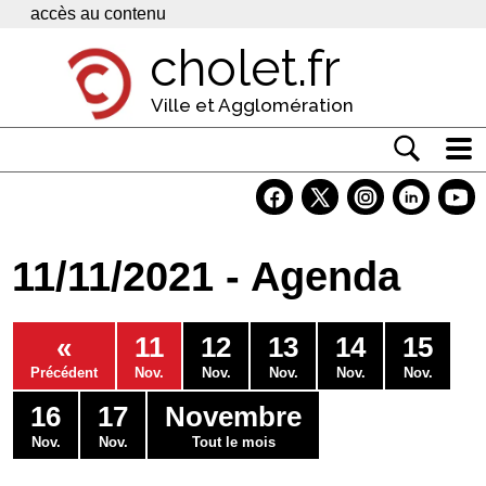
Panneau de gestion des cookies
accès au contenu
cholet.fr
Ville et Agglomération
Actualité
Vivre à Cholet
11/11/2021 - Agenda
Economie
Services
«
11
12
13
14
15
Contacts
Précédent
Nov.
Nov.
Nov.
Nov.
Nov.
16
17
Novembre
Nov.
Nov.
Tout le mois