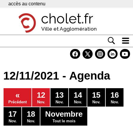
Panneau de gestion des cookies
accès au contenu
cholet.fr
Ville et Agglomération
Actualité
Vivre à Cholet
12/11/2021 - Agenda
Economie
Services
«
12
13
14
15
16
Contacts
Précédent
Nov.
Nov.
Nov.
Nov.
Nov.
17
18
Novembre
Nov.
Nov.
Tout le mois