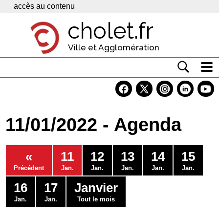
Panneau de gestion des cookies
accès au contenu
cholet.fr
Ville et Agglomération
Actualité
Vivre à Cholet
11/01/2022 - Agenda
Economie
Services
«
11
12
13
14
15
Contacts
Précédent
Jan.
Jan.
Jan.
Jan.
Jan.
16
17
Janvier
Jan.
Jan.
Tout le mois