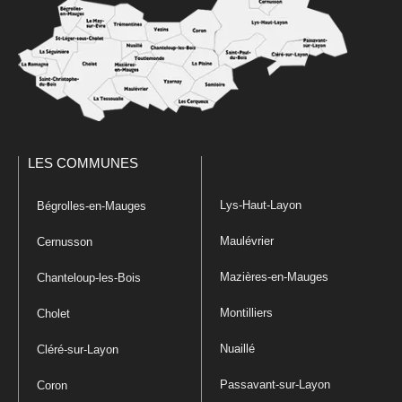
LES COMMUNES
Lys-Haut-Layon
Bégrolles-en-Mauges
Maulévrier
Cernusson
Mazières-en-Mauges
Chanteloup-les-Bois
Montilliers
Cholet
Nuaillé
Cléré-sur-Layon
Passavant-sur-Layon
Coron