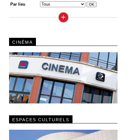
Par lieu
+
CINÉMA
ESPACES CULTURELS