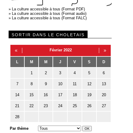
»
La culture accessible à tous (Format PDF)
»
La culture accessible à tous (Format audio)
»
La culture accessible à tous (Format FALC)
SORTIR DANS LE CHOLETAIS
«
Février 2022
»
L
M
M
J
V
S
D
1
2
3
4
5
6
7
8
9
10
11
12
13
14
15
16
17
18
19
20
21
22
23
24
25
26
27
28
Par thème