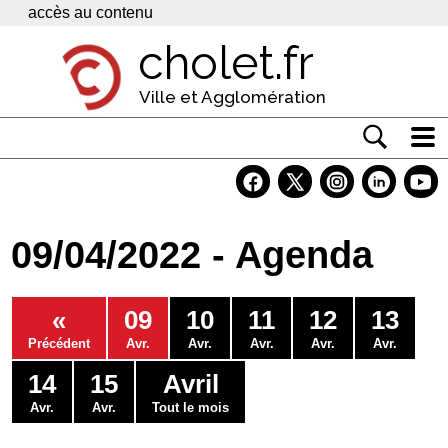
Panneau de gestion des cookies
accès au contenu
cholet.fr
Ville et Agglomération
Actualité
Vivre à Cholet
09/04/2022 - Agenda
Economie
Services
«
09
10
11
12
13
Contacts
Précédent
Avr.
Avr.
Avr.
Avr.
Avr.
14
15
Avril
Avr.
Avr.
Tout le mois