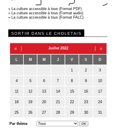
»
La culture accessible à tous (Format PDF)
»
La culture accessible à tous (Format audio)
»
La culture accessible à tous (Format FALC)
SORTIR DANS LE CHOLETAIS
«
Juillet 2022
»
L
M
M
J
V
S
D
1
2
3
4
5
6
7
8
9
10
11
12
13
14
15
16
17
18
19
20
21
22
23
24
25
26
27
28
29
30
31
Par thème