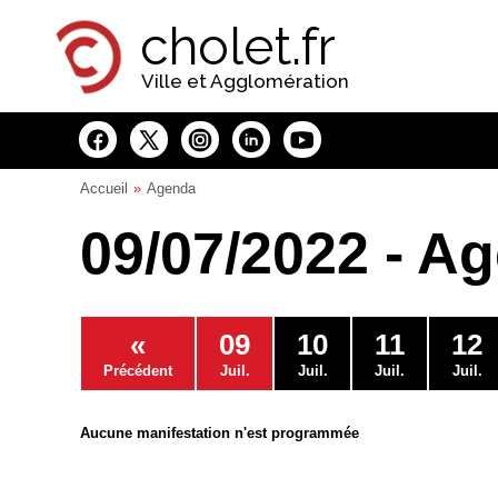
Panneau de gestion des cookies
cholet.fr
Ville et Agglomération
Accueil
Agenda
09/07/2022 - A
«
09
10
11
12
Précédent
Juil.
Juil.
Juil.
Juil.
Aucune manifestation n'est programmée