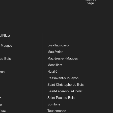
page
UNES
Lys-Haut-Layon
n-Mauges
Maulévrier
Mazières-en-Mauges
les-Bois
Montilliers
Nuaillé
ayon
Passavant-sur-Layon
Saint-Christophe-du-Bois
Saint-Léger-sous-Cholet
e
Saint-Paul-du-Bois
re
Somloire
le
Toutlemonde
Èvre