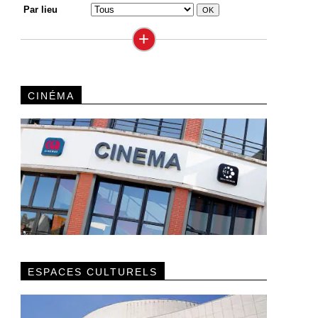
Par lieu
+
CINÉMA
ESPACES CULTURELS