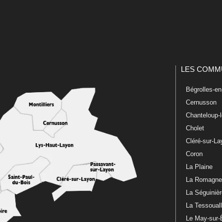
LES COMM
Bégrolles-e
Cernusson
Chanteloup-
Cholet
Cléré-sur-L
Coron
La Plaine
La Romagn
La Séguiniè
La Tessoual
Le May-sur-