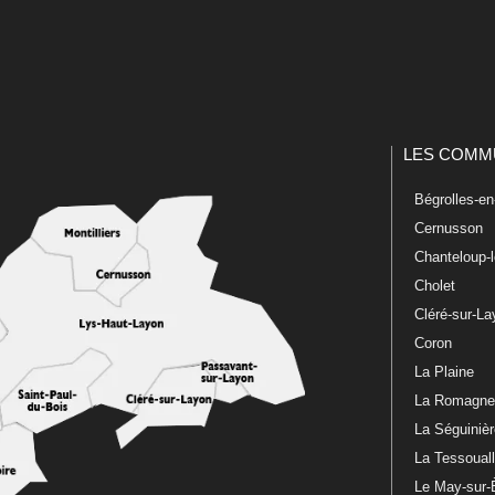
LES COMM
Bégrolles-e
Cernusson
Chanteloup-
Cholet
Cléré-sur-L
Coron
La Plaine
La Romagn
La Séguiniè
La Tessoual
Le May-sur-