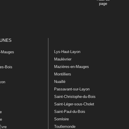
page
UNES
Lys-Haut-Layon
n-Mauges
Maulévrier
Mazières-en-Mauges
les-Bois
Montilliers
Nuaillé
ayon
Passavant-sur-Layon
Saint-Christophe-du-Bois
Saint-Léger-sous-Cholet
e
Saint-Paul-du-Bois
re
Somloire
le
Toutlemonde
Èvre