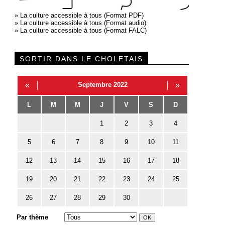
»
La culture accessible à tous (Format PDF)
»
La culture accessible à tous (Format audio)
»
La culture accessible à tous (Format FALC)
SORTIR DANS LE CHOLETAIS
«
Septembre 2022
»
L
M
M
J
V
S
D
1
2
3
4
5
6
7
8
9
10
11
12
13
14
15
16
17
18
19
20
21
22
23
24
25
26
27
28
29
30
Par thème