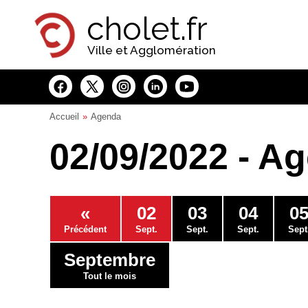
Panneau de gestion des cookies
cholet.fr
Ville et Agglomération
Accueil
Agenda
02/09/2022 - A
«
02
03
04
0
Précédent
Sept.
Sept.
Sept.
Sept
Septembre
Tout le mois