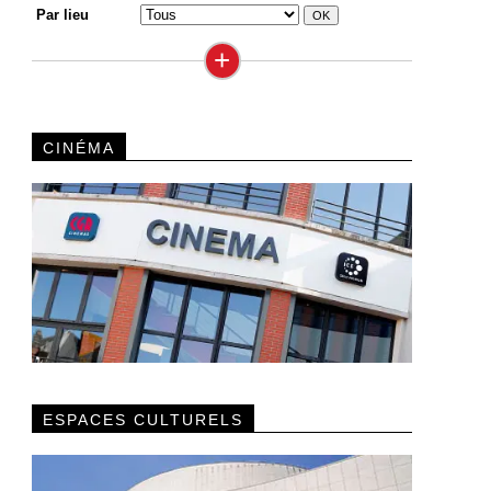
Par lieu
+
CINÉMA
ESPACES CULTURELS