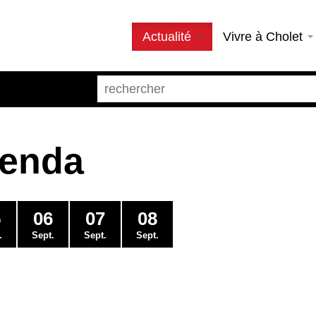
Actualité
Vivre à Cholet
genda
5
06
07
08
.
Sept.
Sept.
Sept.