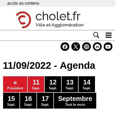
Panneau de gestion des cookies
accès au contenu
cholet.fr
Ville et Agglomération
Actualité
Vivre à Cholet
11/09/2022 - Agenda
Economie
Services
«
11
12
13
14
Contacts
Précédent
Sept.
Sept.
Sept.
Sept.
15
16
17
Septembre
Sept.
Sept.
Sept.
Tout le mois