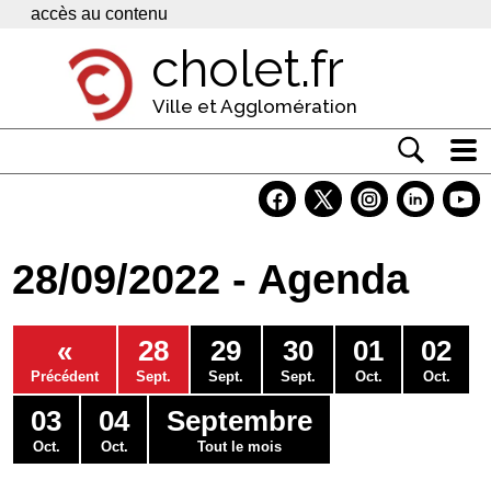
Panneau de gestion des cookies
accès au contenu
cholet.fr
Ville et Agglomération
Actualité
Vivre à Cholet
28/09/2022 - Agenda
Economie
Services
«
28
29
30
01
02
Contacts
Précédent
Sept.
Sept.
Sept.
Oct.
Oct.
03
04
Septembre
Oct.
Oct.
Tout le mois