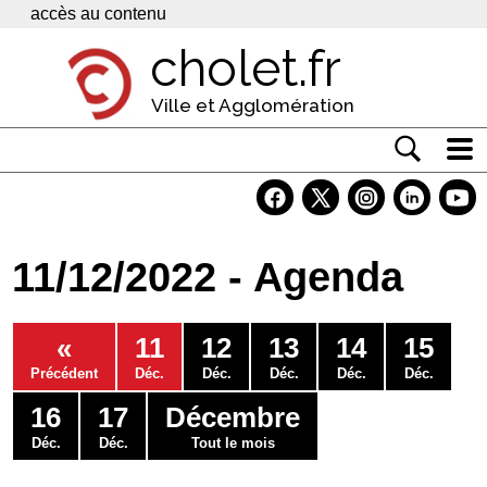
Panneau de gestion des cookies
accès au contenu
cholet.fr
Ville et Agglomération
Actualité
Vivre à Cholet
11/12/2022 - Agenda
Economie
Services
«
11
12
13
14
15
Contacts
Précédent
Déc.
Déc.
Déc.
Déc.
Déc.
16
17
Décembre
Déc.
Déc.
Tout le mois