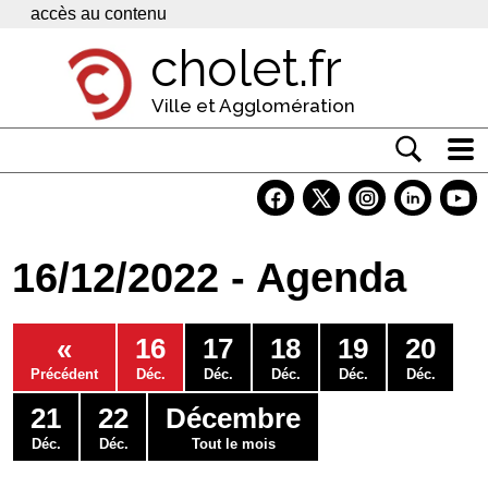
Panneau de gestion des cookies
accès au contenu
cholet.fr
Ville et Agglomération
Actualité
Vivre à Cholet
16/12/2022 - Agenda
Economie
Services
«
16
17
18
19
20
Contacts
Précédent
Déc.
Déc.
Déc.
Déc.
Déc.
21
22
Décembre
Déc.
Déc.
Tout le mois