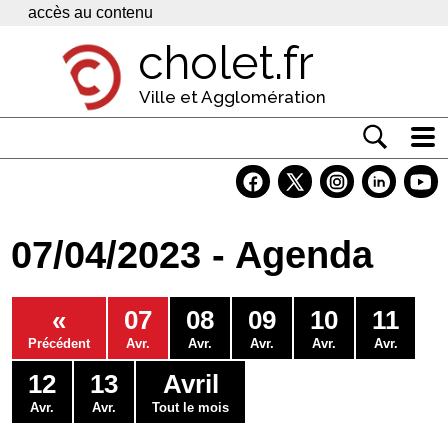
Panneau de gestion des cookies
accès au contenu
cholet.fr
Ville et Agglomération
Actualité
Vivre à Cholet
07/04/2023 - Agenda
Economie
Services
«
07
08
09
10
11
Contacts
Précédent
Avr.
Avr.
Avr.
Avr.
Avr.
12
13
Avril
Avr.
Avr.
Tout le mois