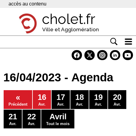
Panneau de gestion des cookies
accès au contenu
cholet.fr
Ville et Agglomération
Actualité
Vivre à Cholet
16/04/2023 - Agenda
Economie
Services
«
16
17
18
19
20
Contacts
Précédent
Avr.
Avr.
Avr.
Avr.
Avr.
21
22
Avril
Avr.
Avr.
Tout le mois