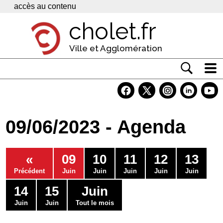
Panneau de gestion des cookies
accès au contenu
cholet.fr
Ville et Agglomération
Actualité
Vivre à Cholet
09/06/2023 - Agenda
Economie
Services
«
09
10
11
12
13
Contacts
Précédent
Juin
Juin
Juin
Juin
Juin
14
15
Juin
Juin
Juin
Tout le mois