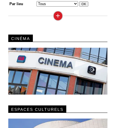
Par lieu
+
CINÉMA
ESPACES CULTURELS