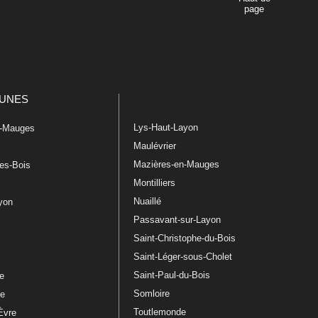
page
UNES
Lys-Haut-Layon
n-Mauges
Maulévrier
Mazières-en-Mauges
les-Bois
Montilliers
Nuaillé
ayon
Passavant-sur-Layon
Saint-Christophe-du-Bois
Saint-Léger-sous-Cholet
e
Saint-Paul-du-Bois
re
Somloire
le
Toutlemonde
Èvre