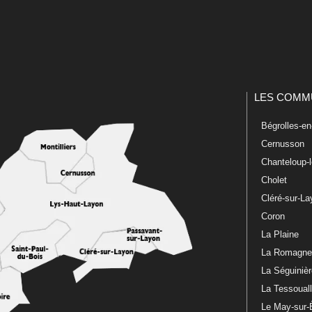
LES COMM
Bégrolles-e
Cernusson
Chanteloup-
Cholet
Cléré-sur-L
Coron
La Plaine
La Romagn
La Séguiniè
La Tessoual
Le May-sur-