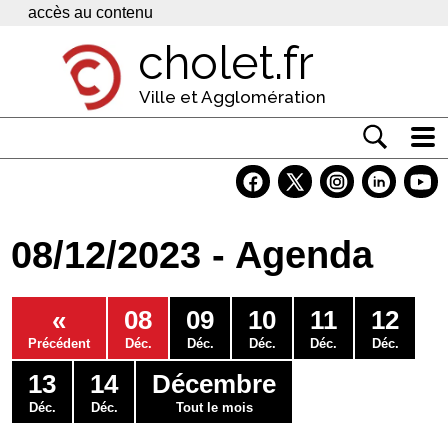
Panneau de gestion des cookies
accès au contenu
cholet.fr
Ville et Agglomération
Actualité
Vivre à Cholet
08/12/2023 - Agenda
Economie
Services
«
08
09
10
11
12
Contacts
Précédent
Déc.
Déc.
Déc.
Déc.
Déc.
13
14
Décembre
Déc.
Déc.
Tout le mois