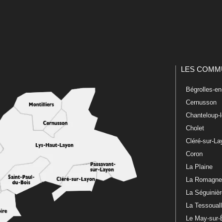
LES COMM
Bégrolles-e
Cernusson
Chanteloup-
Cholet
Cléré-sur-L
Coron
La Plaine
La Romagn
La Séguiniè
La Tessoual
Le May-sur-