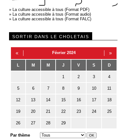
»
La culture accessible à tous (Format PDF)
»
La culture accessible à tous (Format audio)
»
La culture accessible à tous (Format FALC)
SORTIR DANS LE CHOLETAIS
«
Février 2024
»
L
M
M
J
V
S
D
1
2
3
4
5
6
7
8
9
10
11
12
13
14
15
16
17
18
19
20
21
22
23
24
25
26
27
28
29
Par thème