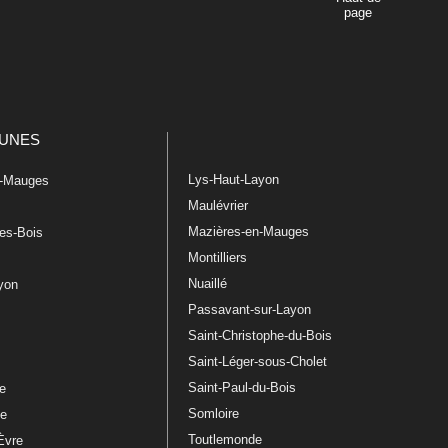
page
UNES
Lys-Haut-Layon
n-Mauges
Maulévrier
Mazières-en-Mauges
les-Bois
Montilliers
Nuaillé
ayon
Passavant-sur-Layon
Saint-Christophe-du-Bois
Saint-Léger-sous-Cholet
e
Saint-Paul-du-Bois
re
Somloire
le
Toutlemonde
Èvre