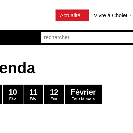
Actualité
Vivre à Cholet
genda
10
11
12
Février
Fév.
Fév.
Fév.
Tout le mois