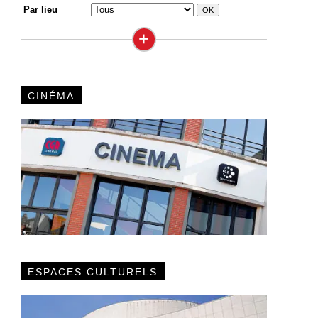
Par lieu
+
CINÉMA
ESPACES CULTURELS