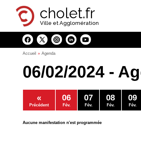
Panneau de gestion des cookies
cholet.fr
Ville et Agglomération
Accueil
Agenda
06/02/2024 - A
«
06
07
08
09
Précédent
Fév.
Fév.
Fév.
Fév.
Aucune manifestation n'est programmée