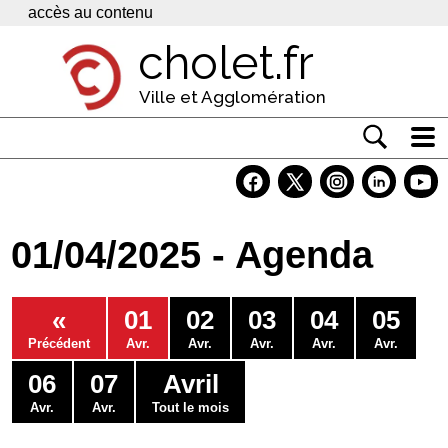
Panneau de gestion des cookies
accès au contenu
cholet.fr
Ville et Agglomération
Actualité
Vivre à Cholet
01/04/2025 - Agenda
Economie
Services
«
01
02
03
04
05
Contacts
Précédent
Avr.
Avr.
Avr.
Avr.
Avr.
06
07
Avril
Avr.
Avr.
Tout le mois