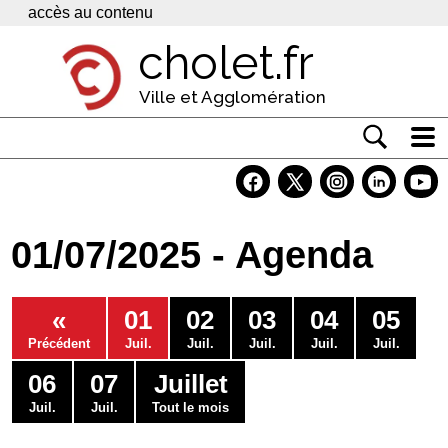
Panneau de gestion des cookies
accès au contenu
cholet.fr
Ville et Agglomération
Actualité
Vivre à Cholet
01/07/2025 - Agenda
Economie
Services
«
01
02
03
04
05
Contacts
Précédent
Juil.
Juil.
Juil.
Juil.
Juil.
06
07
Juillet
Juil.
Juil.
Tout le mois