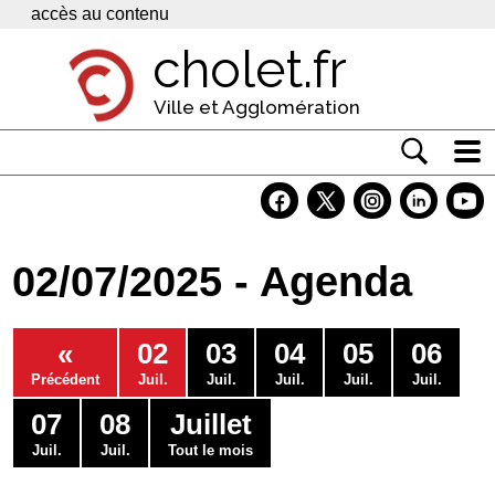
Panneau de gestion des cookies
accès au contenu
cholet.fr
Ville et Agglomération
Actualité
Vivre à Cholet
02/07/2025 - Agenda
Economie
Services
«
02
03
04
05
06
Contacts
Précédent
Juil.
Juil.
Juil.
Juil.
Juil.
07
08
Juillet
Juil.
Juil.
Tout le mois