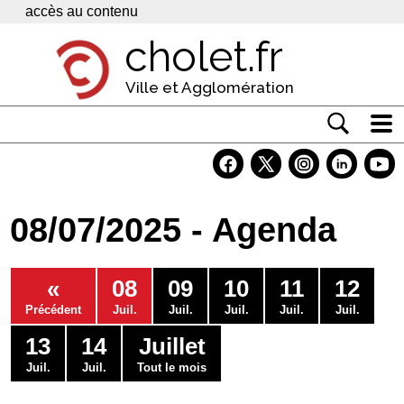
Panneau de gestion des cookies
accès au contenu
cholet.fr
Ville et Agglomération
Actualité
Vivre à Cholet
08/07/2025 - Agenda
Economie
Services
«
08
09
10
11
12
Contacts
Précédent
Juil.
Juil.
Juil.
Juil.
Juil.
13
14
Juillet
Juil.
Juil.
Tout le mois