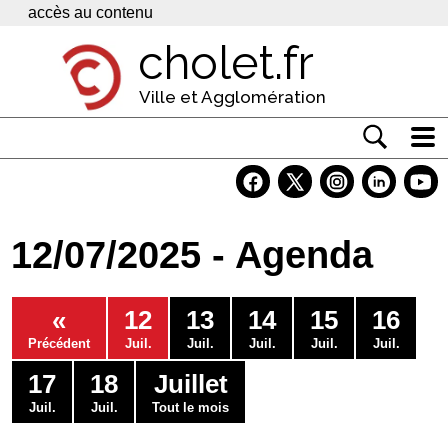
Panneau de gestion des cookies
accès au contenu
cholet.fr
Ville et Agglomération
Actualité
Vivre à Cholet
12/07/2025 - Agenda
Economie
Services
«
12
13
14
15
16
Contacts
Précédent
Juil.
Juil.
Juil.
Juil.
Juil.
17
18
Juillet
Juil.
Juil.
Tout le mois