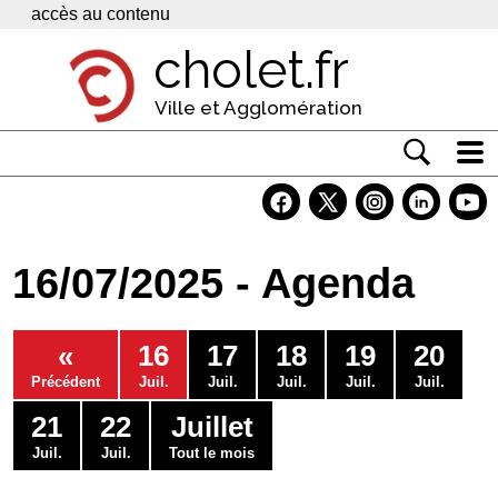
Panneau de gestion des cookies
accès au contenu
cholet.fr
Ville et Agglomération
Actualité
Vivre à Cholet
16/07/2025 - Agenda
Economie
Services
«
16
17
18
19
20
Contacts
Précédent
Juil.
Juil.
Juil.
Juil.
Juil.
21
22
Juillet
Juil.
Juil.
Tout le mois