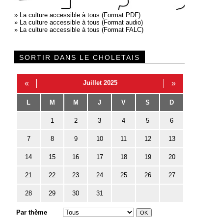
»
La culture accessible à tous (Format PDF)
»
La culture accessible à tous (Format audio)
»
La culture accessible à tous (Format FALC)
SORTIR DANS LE CHOLETAIS
«
Juillet 2025
»
L
M
M
J
V
S
D
1
2
3
4
5
6
7
8
9
10
11
12
13
14
15
16
17
18
19
20
21
22
23
24
25
26
27
28
29
30
31
Par thème