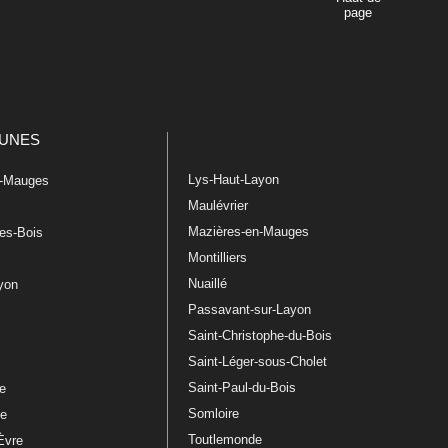
page
UNES
Lys-Haut-Layon
n-Mauges
Maulévrier
Mazières-en-Mauges
les-Bois
Montilliers
Nuaillé
ayon
Passavant-sur-Layon
Saint-Christophe-du-Bois
Saint-Léger-sous-Cholet
e
Saint-Paul-du-Bois
re
Somloire
le
Toutlemonde
Èvre