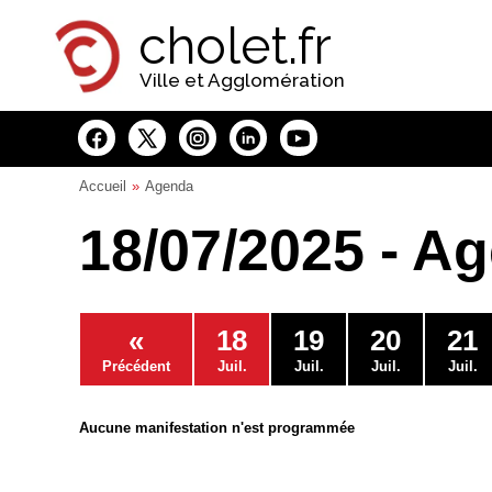
Panneau de gestion des cookies
cholet.fr
Ville et Agglomération
Accueil
Agenda
18/07/2025 - A
«
18
19
20
21
Précédent
Juil.
Juil.
Juil.
Juil.
Aucune manifestation n'est programmée