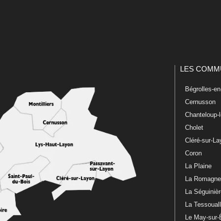
LES COMM
Bégrolles-e
Cernusson
Chanteloup-
Cholet
Cléré-sur-L
Coron
La Plaine
La Romagn
La Séguiniè
La Tessoual
Le May-sur-