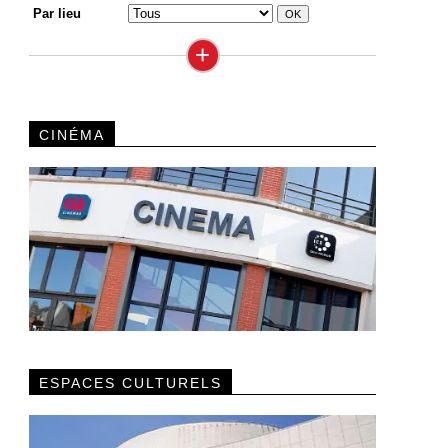
Par lieu
+
CINÉMA
ESPACES CULTURELS