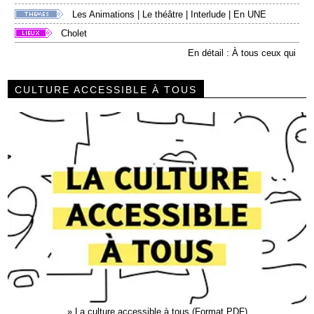
Les Animations
|
Le théâtre
|
Interlude
|
En UNE
Cholet
En détail : À tous ceux qui
CULTURE ACCESSIBLE À TOUS
»
La culture accessible à tous (Format PDF)