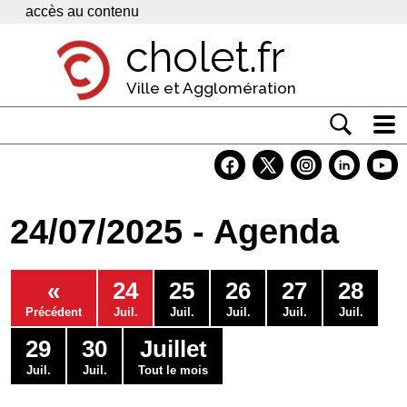
Panneau de gestion des cookies
accès au contenu
cholet.fr
Ville et Agglomération
Actualité
Vivre à Cholet
24/07/2025 - Agenda
Economie
Services
«
24
25
26
27
28
Contacts
Précédent
Juil.
Juil.
Juil.
Juil.
Juil.
29
30
Juillet
Juil.
Juil.
Tout le mois