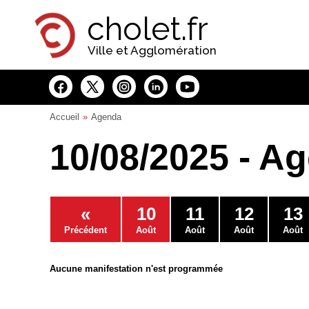
Panneau de gestion des cookies
cholet.fr
Ville et Agglomération
Accueil
Agenda
10/08/2025 - A
«
10
11
12
13
Précédent
Août
Août
Août
Août
Aucune manifestation n'est programmée