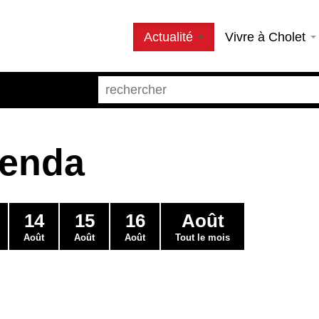
Actualité
Vivre à Cholet
genda
14
15
16
Août
Août
Août
Août
Tout le mois