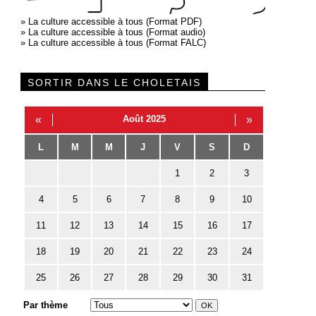
»
La culture accessible à tous (Format PDF)
»
La culture accessible à tous (Format audio)
»
La culture accessible à tous (Format FALC)
SORTIR DANS LE CHOLETAIS
«
Août 2025
»
L
M
M
J
V
S
D
1
2
3
4
5
6
7
8
9
10
11
12
13
14
15
16
17
18
19
20
21
22
23
24
25
26
27
28
29
30
31
Par thème