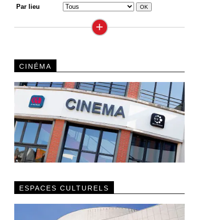
Par lieu
+
CINÉMA
ESPACES CULTURELS