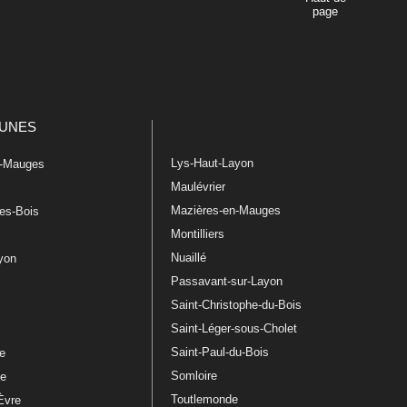
page
UNES
Lys-Haut-Layon
n-Mauges
Maulévrier
Mazières-en-Mauges
les-Bois
Montilliers
Nuaillé
ayon
Passavant-sur-Layon
Saint-Christophe-du-Bois
Saint-Léger-sous-Cholet
e
Saint-Paul-du-Bois
re
Somloire
le
Toutlemonde
Èvre