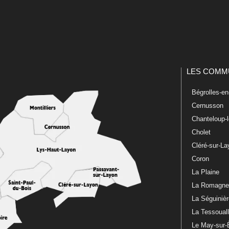
LES COMM
Bégrolles-e
Cernusson
Chanteloup-
Cholet
Cléré-sur-L
Coron
La Plaine
La Romagn
La Séguiniè
La Tessoual
Le May-sur-