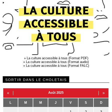
»
La culture accessible à tous (Format PDF)
»
La culture accessible à tous (Format audio)
»
La culture accessible à tous (Format FALC)
SORTIR DANS LE CHOLETAIS
«
Août 2025
»
L
M
M
J
V
S
D
1
2
3