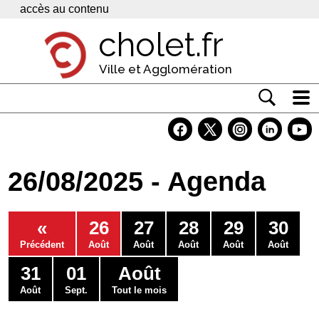
Panneau de gestion des cookies
accès au contenu
cholet.fr
Ville et Agglomération
Actualité
Vivre à Cholet
26/08/2025 - Agenda
Economie
Services
«
26
27
28
29
30
Contacts
Précédent
Août
Août
Août
Août
Août
31
01
Août
Août
Sept.
Tout le mois