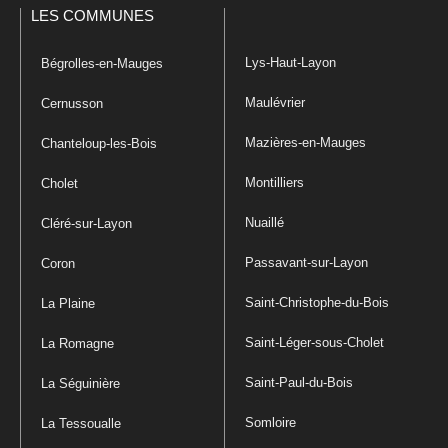
LES COMMUNES
Lys-Haut-Layon
Bégrolles-en-Mauges
Maulévrier
Cernusson
Mazières-en-Mauges
Chanteloup-les-Bois
Montilliers
Cholet
Nuaillé
Cléré-sur-Layon
Passavant-sur-Layon
Coron
Saint-Christophe-du-Bois
La Plaine
Saint-Léger-sous-Cholet
La Romagne
Saint-Paul-du-Bois
La Séguinière
Somloire
La Tessoualle